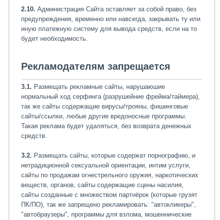
2.10.
Администрация Сайта оставляет за собой право, без
предупреждения, временно или навсегда, закрывать ту или
иную платежную систему для вывода средств, если на то
будет необходимость.
Рекламодателям запрещается
3.1.
Размещать рекламные сайты, нарушаюшие
нормальный ход серфинга (разрушейние фрейма/таймера),
так же сайты содержащие вирусы/трояны, фишинговые
сайты/ссылки, любые другие вредоносные программы.
Такая реклама будет удаляться, без возврата денежных
средств.
3.2.
Размещать сайты, которые содержат порнографию, и
нетрадиционной сексуальной ориентации, интим услуги,
сайты по продажам огнестрельного оружия, наркотических
веществ, органов, сайты содержащие сцены насилия,
сайты созданные с множеством партнёрок (которые грузят
ПК/ПО), так же запрещено рекламировать: "автокликеры",
"автобраузеры", программы для взлома, мошеннические