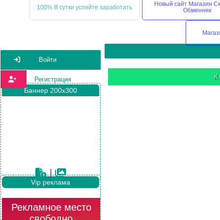
Новый сайт Магазин С
100% В сутки успейте заработать
Обменник
Магаз
Войти
К
Регистрация
Баннер 200х300
|
Vip реклама
Рекламное место
свободно