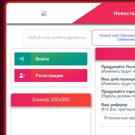
Новости
Новый сайт Магазин
100% В сутки успейте заработать
Обменник
Войти
Придумайте Логин
(Изменить будет 
Регистрация
Ваш действующий
(Изменить будет 
Придумайте пар
(Пароль должен б
Баннер 200х300
Ваш реферер
(Кто Вас пригласи
Я полностью про