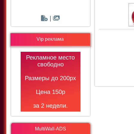
|
Vip реклама
Рекламное место
свободно
Размеры до 200рх
Цена 150р
за 2 недели.
MultiWall-ADS