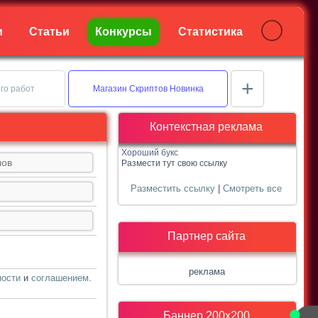
и
Статьи
Конкурсы
Статистика
+
го работ
Магазин Скриптов Новинка
Контекстная реклама
Хороший букс
Размести тут свою ссылку
Разместить ссылку
|
Смотреть все
Партнер сайта
реклама
ности
и
соглашением
.
Баннер 200х200