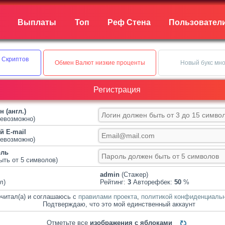
Выплаты
Топ
Реф Стена
Пользовател
 Скриптов
Обмен Валют низкие проценты
Новый букс мно
Регистрация
 (англ.)
невозможно)
 E-mail
невозможно)
оль
ыть от 5 символов)
admin
(Стажер)
л)
Рейтинг:
3
Авторефбек:
50
%
читал(а) и соглашаюсь с
правилами проекта
,
политикой конфиденциаль
Подтверждаю, что это мой единственный аккаунт
Отметьте все
изображения с яблоками